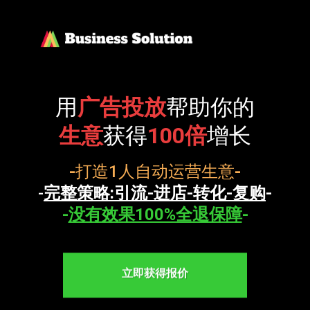
用
广告投放
帮助你的
生意
获得
100倍
增长
-
打造1人自动运营生意
-
-
完整策略:引流-进店-转化-复购
-
-
没有效果100%全退保障
-
立即获得报价